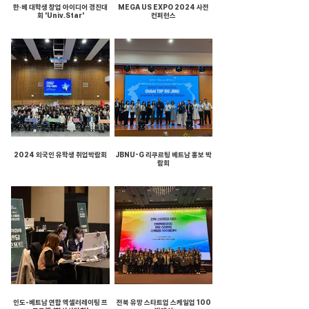
한·베 대학생 창업 아이디어 경진대
MEGA US EXPO 2024 사전
회 'Univ.Star'
컨퍼런스
2024 외국인 유학생 취업박람회
JBNU-G 리쿠르팅 베트남 홍보 박
람회
인도-베트남 연합 액셀러레이팅 프
전북 유망 스타트업 스케일업 100